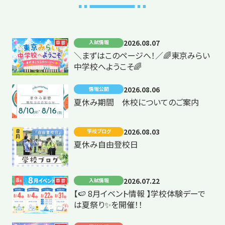
2026.08.07
入試情報
重要
＼まずはこのページへ！／🌈東京みらい
中学校へようこそ🌈
2026.08.06
情報公開
夏休み期間 休校についてのご案内
2026.08.03
学校ブログ
夏休み自由登校日
2026.07.22
入試情報
重要
【🍉 8月イベント情報 】学校体験デーで
は夏祭り✨を開催！！